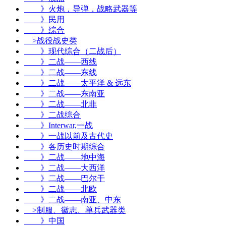
》火炮，导弹，战略武器等
》民用
》综合
>
战役战史类
》现代综合（二战后）
》二战——西线
》二战——东线
》二战——太平洋 & 远东
》二战——东南亚
》二战——北非
》二战综合
》Interwar,一战
》一战以前及古代史
》各历史时期综合
》二战——地中海
》二战——大西洋
》二战——巴尔干
》二战——北欧
》二战——南亚、中东
>
制服、徽志、单兵武器类
》中国