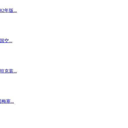
2年版...
国空...
国坦克装...
国梅塞...