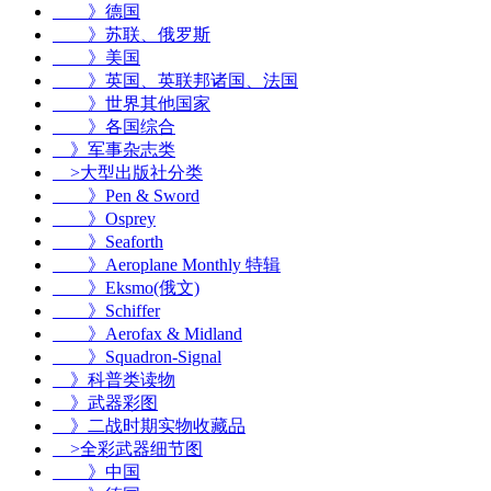
》德国
》苏联、俄罗斯
》美国
》英国、英联邦诸国、法国
》世界其他国家
》各国综合
》
军事杂志类
>
大型出版社分类
》Pen & Sword
》Osprey
》Seaforth
》Aeroplane Monthly 特辑
》Eksmo(俄文)
》Schiffer
》Aerofax & Midland
》Squadron-Signal
》
科普类读物
》
武器彩图
》
二战时期实物收藏品
>
全彩武器细节图
》中国