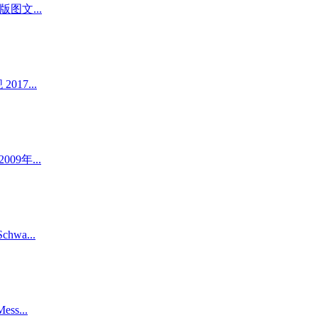
版图文...
017...
009年...
chwa...
ss...