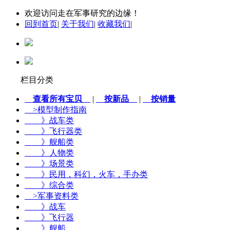
欢迎访问走在军事研究的边缘！
回到首页
|
关于我们
|
收藏我们
|
栏目分类
查看所有宝贝
|
按新品
|
按销量
>
模型制作指南
》战车类
》飞行器类
》舰船类
》人物类
》场景类
》民用，科幻，火车，手办类
》综合类
>
军事资料类
》战车
》飞行器
》舰船