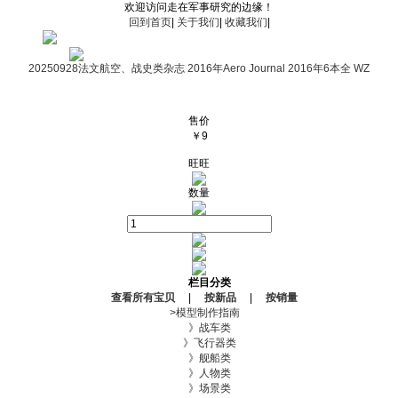
欢迎访问走在军事研究的边缘！
回到首页
|
关于我们
|
收藏我们
|
20250928法文航空、战史类杂志 2016年Aero Journal 2016年6本全 WZ
售价
￥
9
旺旺
数量
栏目分类
查看所有宝贝
|
按新品
|
按销量
>
模型制作指南
》战车类
》飞行器类
》舰船类
》人物类
》场景类