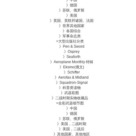
》中国
》德国
》苏联、俄罗斯
》美国
》英国、英联邦诸国、法国
》世界其他国家
》各国综合
》
军事杂志类
>
大型出版社分类
》Pen & Sword
》Osprey
》Seaforth
》Aeroplane Monthly 特辑
》Eksmo(俄文)
》Schiffer
》Aerofax & Midland
》Squadron-Signal
》
科普类读物
》
武器彩图
》
二战时期实物收藏品
>
全彩武器细节图
》中国
》德国
》苏联、俄罗斯
》美国，二战时期
》美国，二战后
》其他国家、其他地区