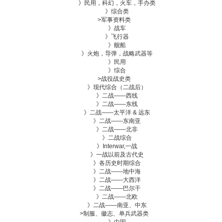
》民用，科幻，火车，手办类
》综合类
>
军事资料类
》战车
》飞行器
》舰船
》火炮，导弹，战略武器等
》民用
》综合
>
战役战史类
》现代综合（二战后）
》二战——西线
》二战——东线
》二战——太平洋 & 远东
》二战——东南亚
》二战——北非
》二战综合
》Interwar,一战
》一战以前及古代史
》各历史时期综合
》二战——地中海
》二战——大西洋
》二战——巴尔干
》二战——北欧
》二战——南亚、中东
>
制服、徽志、单兵武器类