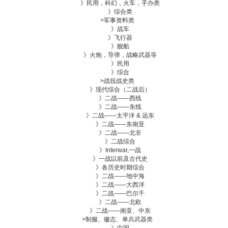
》民用，科幻，火车，手办类
》综合类
>
军事资料类
》战车
》飞行器
》舰船
》火炮，导弹，战略武器等
》民用
》综合
>
战役战史类
》现代综合（二战后）
》二战——西线
》二战——东线
》二战——太平洋 & 远东
》二战——东南亚
》二战——北非
》二战综合
》Interwar,一战
》一战以前及古代史
》各历史时期综合
》二战——地中海
》二战——大西洋
》二战——巴尔干
》二战——北欧
》二战——南亚、中东
>
制服、徽志、单兵武器类