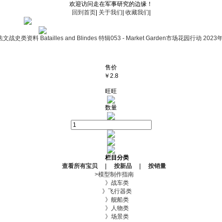
欢迎访问走在军事研究的边缘！
回到首页
|
关于我们
|
收藏我们
|
法文战史类资料 Batailles and Blindes 特辑053 - Market Garden市场花园行动 2
售价
￥
2.8
旺旺
数量
栏目分类
查看所有宝贝
|
按新品
|
按销量
>
模型制作指南
》战车类
》飞行器类
》舰船类
》人物类
》场景类