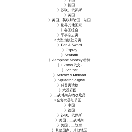
》中国
》德国
》苏联、俄罗斯
》美国
》英国、英联邦诸国、法国
》世界其他国家
》各国综合
》
军事杂志类
>
大型出版社分类
》Pen & Sword
》Osprey
》Seaforth
》Aeroplane Monthly 特辑
》Eksmo(俄文)
》Schiffer
》Aerofax & Midland
》Squadron-Signal
》
科普类读物
》
武器彩图
》
二战时期实物收藏品
>
全彩武器细节图
》中国
》德国
》苏联、俄罗斯
》美国，二战时期
》美国，二战后
》其他国家、其他地区